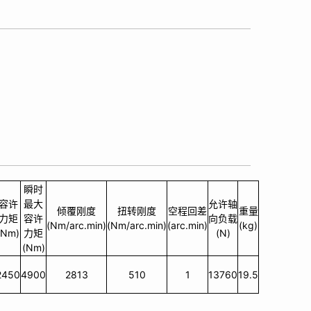
瞬时
容许
最大
允许轴
倾覆刚度
扭转刚度
空程回差
重量
力矩
容许
向负载
(Nm/arc.min)
(Nm/arc.min)
(arc.min)
(kg)
(Nm)
力矩
(N)
(Nm)
2450
4900
2813
510
1
13760
19.5