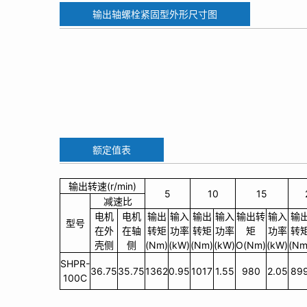
输出轴螺栓紧固型外形尺寸图
额定值表
输出转速(r/min)
5
10
15
减速比
电机
电机
输出
输入
输出
输入
输出转
输入
输
型号
在外
在轴
转矩
功率
转矩
功率
矩
功率
转
壳侧
侧
(Nm)
(kW)
(Nm)
(kW)
O(Nm)
(kW)
(Nm
SHPR-
36.75
35.75
1362
0.95
1017
1.55
980
2.05
89
100C