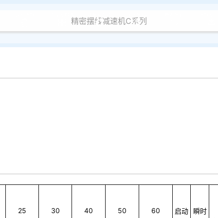
认识环动
产品及服务
研发及生产
加入我们
联系我们
活动及
精密摆线减速机C系列