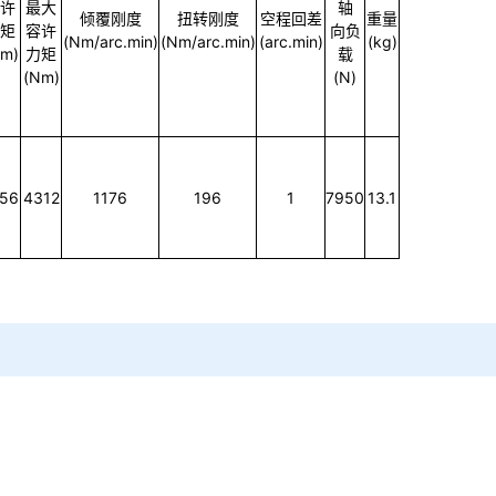
瞬时
允许
许
最大
轴
倾覆刚度
扭转刚度
空程回差
重量
矩
容许
向负
(Nm/arc.min)
(Nm/arc.min)
(arc.min)
(kg)
m)
力矩
载
(Nm)
(N)