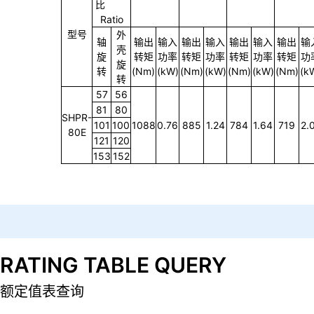
输出轴螺栓紧固型外形尺寸图
额定值表
输出转速
(r/min)
5
10
15
20
减速
比
Ratio
型号
外
轴
输出
输入
输出
输入
输出
输入
输出
输
壳
旋
转矩
功率
转矩
功率
转矩
功率
转矩
功
旋
转
(Nm)
(kW)
(Nm)
(kW)
(Nm)
(kW)
(Nm)
(k
转