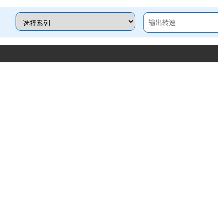
57
56
81
80
SHPR-
101
100
1088
0.76
885
1.24
784
1.64
719
2.
80E
121
120
153
152
RATING TABLE QUERY
额定值表查询