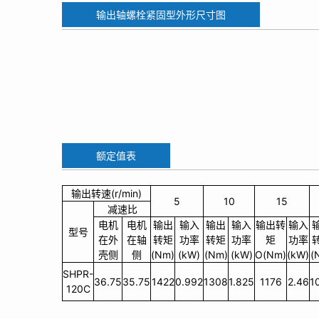
输出轴螺栓紧固型外形尺寸图