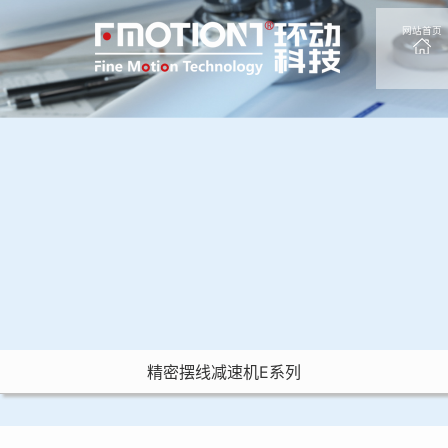
网站首页
精密摆线减速机E系列