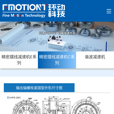
精密摆线减速机E系
精密摆线减速机C系
谐波减速机
列
列
输出轴螺栓紧固型外形尺寸图