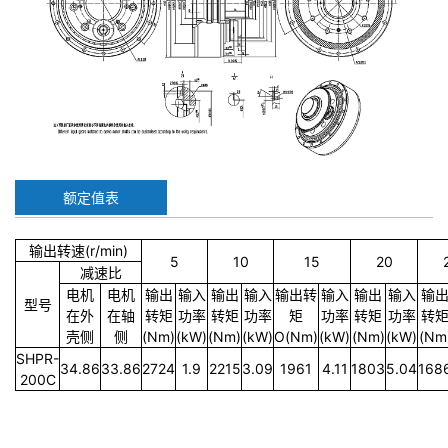
额定值表
输出转速(r/min)
5
10
15
20
减速比
电机
电机
输出
输入
输出
输入
输出转
输入
输出
输入
输
型号
在外
在轴
转矩
功率
转矩
功率
矩
功率
转矩
功率
转
壳侧
侧
(Nm)
(kW)
(Nm)
(kW)
O(Nm)
(kW)
(Nm)
(kW)
(Nm
SHPR-
34.86
33.86
2724
1.9
2215
3.09
1961
4.11
1803
5.04
168
200C