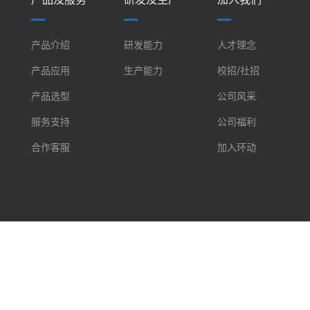
产品介绍
研发能力
人才理念
产品应用
生产能力
校招/社招
产品选型
公司风采
服务支持
公司福利
合作客服
加入环动
2004114号-1