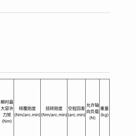
瞬时最
允许轴
大容许
倾覆刚度
扭转刚度
空程回差
重量
向负载
力矩
(Nm/arc.min)
(Nm/arc.min)
(arc.min)
(kg)
(N)
(Nm)