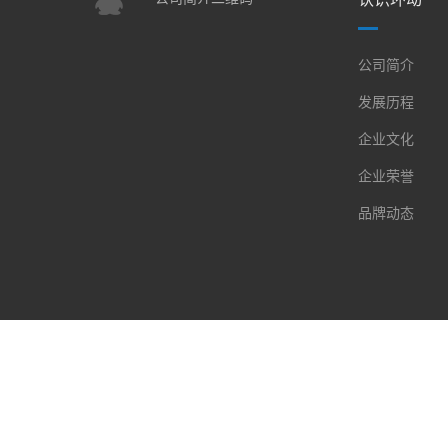
公司简介
发展历程
企业文化
企业荣誉
品牌动态
@ 2022 浙江环动机器人关节科技股份有限公司 版权所有 ICP备案:
浙ICP备202