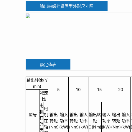
输出轴螺栓紧固型外形尺寸图
额定值表
输出转速(r/
min)
5
10
15
20
减速
比
电
电
机
型号
机
输出
输入
输出
输入
输出转
输入
输出
输入
在
在
转矩
功率
转矩
功率
矩
功率
转矩
功率
外
轴
(Nm)
(kW)
(Nm)
(kW)
O(Nm)
(kW)
(Nm)
(kW)
壳