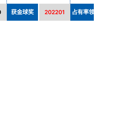
0
获金球奖
202201
占有率领先
20230