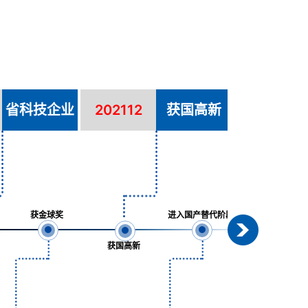
省科技企业
202112
获国高新
202210
获金球奖
进入国产替代阶段
获国高新
获恰佩克奖