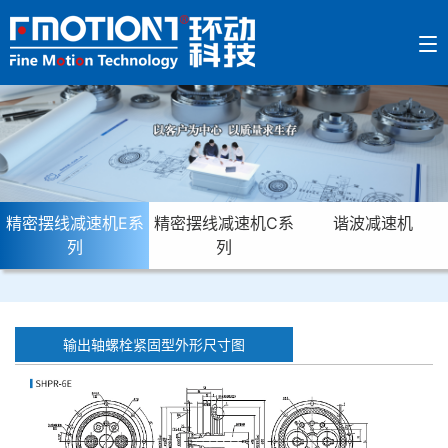
精密摆线减速机E系
精密摆线减速机C系
谐波减速机
列
列
输出轴螺栓紧固型外形尺寸图